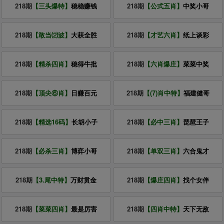
15.27.05.29.41.08.20.32
218期
【三头爆特】
稳稳赚钱
218期
【公式五肖】
中奖小哥
蛇
三肖
鼠
龙
蛇
五肖
218期
【敢当⑵波】
大获全胜
218期
【才艺六肖】
纸上谈彩
鼠
龙虎猪
蛇
七肖
鼠
龙虎猪猴马
218期
【精杀四肖】
稳得牛批
218期
【六肖爆庄】
菜菜中奖
蛇
九肖
鼠
龙虎猪猴马羊兔
175期
一肖一码
开奖【42048f.com】中奖
218期
【顶尖⑥肖】
日赚百元
218期
【(7)肖中特】
福建健哥
投注鸿蒙娱乐城111.cc港澳六合彩58倍
174期澳门码神一肖一码大公开
218期
【精选16码】
长胡小子
218期
【必中三肖】
琵琶王子
虎
七肖
狗猴鸡蛇猪
羊
虎
218期
【必杀三肖】
博弈小哥
218期
【单双三肖】
六合鬼才
九肖
狗猴鸡蛇猪
羊牛马
174期
一肖一码
开奖【42048f.com】中奖
投注鸿蒙娱乐城111.cc港澳六合彩58倍
218期
【3.尾中特】
万财贯金
218期
【爆庄四肖
】
找个女伴
173期澳门码神一肖一码大公开
218期
【菜菜四肖】
最是厉害
218期
【四肖中特】
天下无敌
蛇
九肖
龙羊鸡牛猪马兔猴