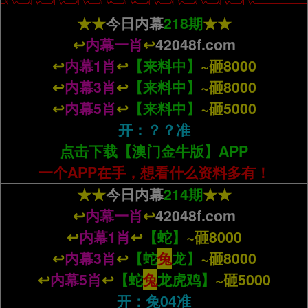
龙
九肖
鼠牛虎猴兔马
鸡猪
★★
今日内幕
218期
★★
196期
一肖一码
开奖【42048f.com】中奖
↩
内幕一肖
↩
42048f.com
投注鸿蒙娱乐城111.cc港澳六合彩58倍
↩
内幕1肖
↩
【
来料中
】
~砸8000
194期澳门码神一肖一码大公开
↩
内幕3肖
↩
【
来料中
】
~砸8000
蛇
七肖
羊鼠猴牛马
虎
↩
内幕5肖
↩
【
来料中
】
~砸5000
蛇
九肖
羊鼠猴牛马
虎猪兔
开：？？准
194期
一肖一码
开奖【42048f.com】中奖
点击下载【澳门金牛版】APP
投注鸿蒙娱乐城111.cc港澳六合彩58倍
一个APP在手，想看什么资料多有！
193期澳门码神一肖一码大公开
★★
今日内幕
214期
★★
09
.33.45.12.24.36.10
特码
↩
内幕一肖
↩
42048f.com
22.34.01.13.25.07.19.31
↩
内幕1肖
↩
【
蛇
】
~砸8000
狗
一肖
【中】
↩
内幕3肖
↩
【
蛇
兔
龙
】
~砸8000
狗
三肖
羊鸡
↩
内幕5肖
↩
【蛇
兔
龙虎鸡】
~砸5000
狗
五肖
羊鸡马鼠
开：兔04准