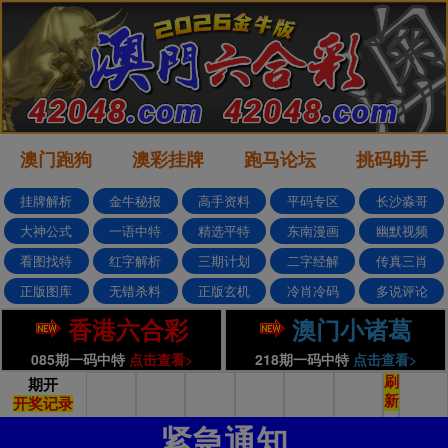
澳门跑狗
澳彩挂牌
跑马论坛
挑码助手
挂牌解析
金牛秘报
高手资料
平码专区
长沙淼哥
大神公式
一语中特
精选平特
东南漫画
幽默视频
看图找特
红字解析
三期计划
二字经解
传真三肖
正版图库
无错杀料
正版玄机
冷肖冷码
多说评论
香港六合彩
澳门小诸葛
085期一码中特
点击查看>
218期一码中特
点击查看>
紧急通知