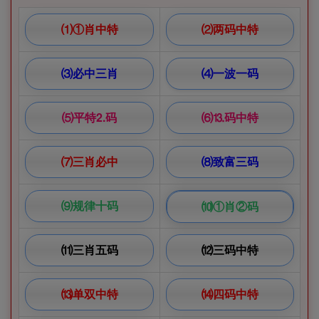
龙
九肖
虎鸡羊狗马猴
蛇鼠
⑴①肖中特
⑵两码中特
170期
一肖一码
开奖【42048f.com】中奖
投注鸿蒙娱乐城111.cc港澳六合彩58倍
⑶必中三肖
⑷一波一码
169期澳门码神一肖一码大公开
羊
五肖
虎狗马
猪
⑸平特2.码
⑹⒔码中特
羊
七肖
虎狗马
猪蛇龙
羊
九肖
⑺三肖必中
⑻致富三码
虎狗马
猪蛇龙兔猴
169期
一肖一码
开奖【42048f.com】中奖
投注鸿蒙娱乐城111.cc港澳六合彩58倍
⑼规律十码
⑽①肖②码
166期澳门码神一肖一码大公开
牛
⑾三肖五码
⑿三码中特
九肖
虎鸡猴蛇马羊兔
鼠
166期
一肖一码
开奖【42048f.com】中奖
投注鸿蒙娱乐城111.cc港澳六合彩58倍
⒀单双中特
⒁四码中特
165期澳门码神一肖一码大公开