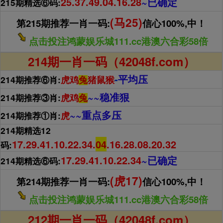
25.37.49.04.16.28
~已确定
215期精选⑥码:
鼠
五肖
虎
龙鸡兔
(马25
)
第215期推荐一肖一码:
信心100%,中！
鼠
七肖
虎
龙鸡兔猴蛇
点击投注鸿蒙娱乐城111.cc港澳六合彩58倍
鼠
九肖
虎
龙鸡兔猴蛇羊狗
214期一肖一码（42048f.com）
151期
一肖一码
开奖【42048f.com】中奖
投注鸿蒙娱乐城111.cc港澳六合彩58倍
-
平均压
214期推荐⑥肖:
虎鸡
兔
猪鼠猴
150期澳门码神一肖一码大公开
~~稳准狠
214期推荐③肖:
虎鸡
兔
07.19.31.11.23.47.04
特码
~~重点多压
214期推荐①肖:
09
虎
16.28.03.15.28.
.33.45
214期精选12
狗
五肖
鼠猴兔龙
17.29.41.10.22.34.
04
.16.28.08.20.32
码:
狗
七肖
鼠猴兔龙
马猪
17.29.41.10.22.34
~已确定
214期精选⑥码:
狗
九肖
鼠猴兔龙
马猪羊牛
(虎17
)
第214期推荐一肖一码:
信心100%,中！
150期
一肖一码
开奖【42048f.com】中奖
点击投注鸿蒙娱乐城111.cc港澳六合彩58倍
投注鸿蒙娱乐城111.cc港澳六合彩58倍
149期澳门码神一肖一码大公开
212期一肖一码（42048f.com）