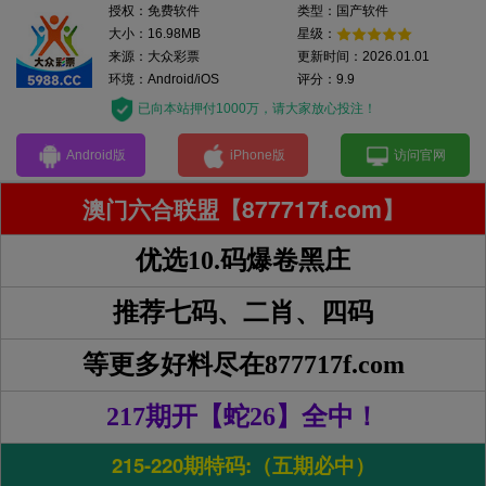
授权：免费软件
类型：国产软件
~~重点多压
203期推荐①肖:
龙
大小：16.98MB
星级：
来源：大众彩票
更新时间：2026.01.01
203期精选12
环境：Android/iOS
评分：9.9
03.15.39.06.18.30.02.14.38.12.24.36
码:
已向本站押付1000万，请大家放心投注！
03.15.39.06.18.30
~已确定
203期精选⑥码:
Android版
iPhone版
访问官网
(龙39
)
第203期推荐一肖一码:
信心100%,中！
澳门六合联盟【877717f.com】
点击投注鸿蒙娱乐城111.cc港澳六合彩58倍
优选10.码爆卷黑庄
推荐七码、二肖、四码
等更多好料尽在877717f.com
217期开【蛇26】全中！
215-220期特码:（五期必中）