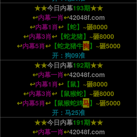
特码
24.36.07.31.43.06.18.30
★★
今日内幕
193期
★★
龙
一肖
↩
内幕一肖
↩
42048f.com
【中】
龙
↩
内幕1肖
↩
【
蛇
】
~砸8000
三肖
猪羊
↩
内幕3肖
↩
【
蛇龙猪
】
~砸8000
龙
五肖
猪羊鼠牛
↩
内幕5肖
↩
【蛇龙猪牛
狗
】
~砸5000
龙
七肖
猪羊鼠牛马猴
开：狗09准
龙
九肖
猪羊鼠牛马猴狗蛇
★★
今日内幕
192期
★★
179期
一肖一码
开奖【42048f.com】中奖
↩
内幕一肖
↩
42048f.com
投注鸿蒙娱乐城111.cc港澳六合彩58倍
↩
内幕1肖
↩
【
鼠
】
~砸8000
177期澳门码神一肖一码大公开
↩
内幕3肖
↩
【
鼠猴蛇
】
~砸8000
12.24.36.10.22.34.04
特码
↩
内幕5肖
↩
【鼠猴蛇鸡
马
】
~砸5000
14
16.28.02.
.26.07.31.43
开：马25准
蛇
五肖
羊鸡兔
鼠
★★
今日内幕
191期
★★
蛇
七肖
羊鸡兔
鼠狗龙
↩
内幕一肖
↩
42048f.com