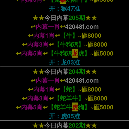
189期
一肖一码
开奖【42048f.com】中奖
开：猴47准
投注鸿蒙娱乐城111.cc港澳六合彩58倍
★★
今日内幕
205期
★★
188期澳门码神一肖一码大公开
↩
内幕一肖
↩
42048f.com
兔
九肖
猪鸡牛马龙猴虎
羊
↩
内幕1肖
↩
【牛
】
~砸8000
188期
一肖一码
开奖【42048f.com】中奖
↩
内幕3肖
↩
【牛狗鸡
】
~砸8000
投注鸿蒙娱乐城111.cc港澳六合彩58倍
↩
内幕5肖
↩
【牛狗鸡
龙
虎】
~砸5000
187期澳门码神一肖一码大公开
开：龙03准
马
九肖
蛇鸡虎狗羊鼠兔猴
★★
今日内幕
204期
★★
187期
一肖一码
开奖【42048f.com】中奖
↩
内幕一肖
↩
42048f.com
投注鸿蒙娱乐城111.cc港澳六合彩58倍
↩
内幕1肖
↩
【
蛇
】
~砸8000
185期澳门码神一肖一码大公开
↩
内幕3肖
↩
【
蛇羊牛
】
~砸8000
羊
七肖
猪马龙猴狗牛
↩
内幕5肖
↩
【蛇羊牛
虎
狗】
~砸5000
羊
九肖
猪马龙猴狗牛
虎鼠
开：虎05准
185期
一肖一码
开奖【42048f.com】中奖
★★
今日内幕
202期
★★
投注鸿蒙娱乐城111.cc港澳六合彩58倍