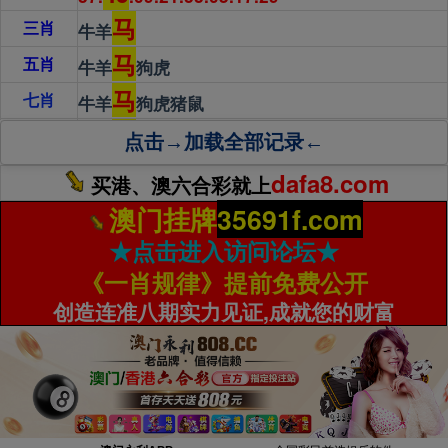
马
三肖
牛羊
马
五肖
牛羊
狗虎
马
七肖
牛羊
狗虎猪鼠
马
九肖
牛羊
狗虎猪鼠鸡猴
点击→加载全部记录←
210期
一肖一码
开奖【42048f.com】中奖
dafa8.com
买港、澳六合彩就上
投注鸿蒙娱乐城111.cc港澳六合彩58倍
澳门挂牌
35691f.com
209期澳门码神一肖一码大公开
★点击进入访问论坛★
猪
《一肖规律》提前免费公开
五肖
鸡兔蛇
龙
创造连准八期实力见证,成就您的财富
猪
七肖
鸡兔蛇
龙狗猴
猪
九肖
鸡兔蛇
龙狗猴马鼠
209期
一肖一码
开奖【42048f.com】中奖
投注鸿蒙娱乐城111.cc港澳六合彩58倍