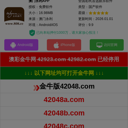
澳门永利APP
全国彩民首选娱乐软件
授权：免费软件
类型：国产软件
208期澳门码神一肖一码大公开
大小：16.98MB
星级：
鼠
七肖
来源：澳门永利
更新时间：2026.01.01
牛狗马蛇龙猴
环境：Android/iOS
评分：9.9
鼠
九肖
牛狗马蛇龙猴
虎兔
已向本站押付1000万，请大家放心投注！
208期
一肖一码
开奖【42048f.com】中奖
投注鸿蒙娱乐城111.cc港澳六合彩58倍
Android版
iPhone版
访问官网
207期澳门码神一肖一码大公开
澳彩金牛网
42923.com 42982.com
已经停用
31
07.
.43.03.15.27.13
特码
↓↓↓ 以下网址均可打开金牛网 ↓↓↓
37.49.06.30.42.12.24.36
鼠
一肖
【中】
金牛版42048.com
鼠
三肖
龙马
42048a.com
鼠
五肖
龙马牛羊
42048b.com
鼠
七肖
龙马牛羊猴狗
鼠
九肖
龙马牛羊猴狗鸡虎
42048c.com