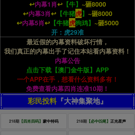
蛇
九肖
羊鸡兔
鼠狗龙虎牛
↩
内幕1肖
↩
【
牛
】
~砸8000
177期
一肖一码
开奖【42048f.com】中奖
↩
内幕3肖
↩
【
牛猪
虎
】
~砸8000
投注鸿蒙娱乐城111.cc港澳六合彩58倍
↩
内幕5肖
↩
【牛猪
虎
狗鸡】
~砸5000
176期澳门码神一肖一码大公开
开：虎29准
10
15.27.39.
.22.34.06
最近假的内幕资料破坏行情，
特码
30.42.09.21.33.05.29.41
我们真正的内幕出手了记住本站看内幕资料！
鸡
三肖
龙
牛
内幕公告
鸡
五肖
点击下载【澳门金牛版】APP
龙
牛狗虎
鸡
一个APP在手，想看什么资料多有！
七肖
龙
牛狗虎兔马
免费查看内幕四肖连准10期！
鸡
九肖
龙
牛狗虎兔马鼠羊
176期
一肖一码
开奖【42048f.com】中奖
彩民投料
『大神集聚地』
投注鸿蒙娱乐城111.cc港澳六合彩58倍
175期澳门码神一肖一码大公开
218期
【四肖四码】
蒙中特码
218期
【必中⑸尾】
正光星声
26
19.31.43.02.14.
.03
特码