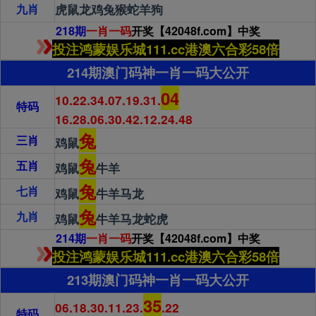
九肖
虎鼠龙鸡兔猴蛇羊狗
218期
一肖一码
开奖【42048f.com】中奖
投注鸿蒙娱乐城111.cc港澳六合彩58倍
214期澳门码神一肖一码大公开
04
10.22.34.07.19.31.
特码
16.28.06.30.42.12.24.48
兔
三肖
鸡鼠
兔
五肖
鸡鼠
牛羊
兔
七肖
鸡鼠
牛羊马龙
兔
九肖
鸡鼠
牛羊马龙蛇虎
214期
一肖一码
开奖【42048f.com】中奖
投注鸿蒙娱乐城111.cc港澳六合彩58倍
213期澳门码神一肖一码大公开
35
06.18.30.11.23.
.22
特码