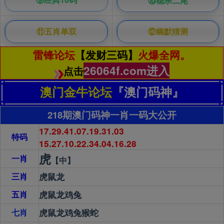
⑩稳杀二尾
⑪五肖单双
⑫幽默猜测
雷锋论坛
【发财三码】
火爆全网。
26064f.com进入
点击
澳门金牛论坛
『澳门码神』
218期澳门码神一肖一码大公开
17.29.41.07.19.31.03
特码
15.27.10.22.34.04.16.28
虎
一肖
【中】
三肖
虎鼠龙
五肖
虎鼠龙鸡兔
七肖
虎鼠龙鸡兔猴蛇