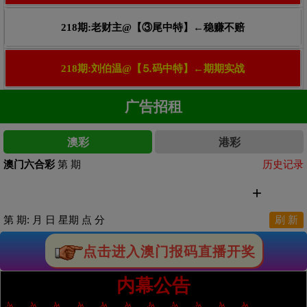
龙
兔蛇
马鸡虎羊
龙
九肖
兔蛇
马鸡虎羊狗猪
218期:老财主@【③尾中特】←稳赚不赔
200期
一肖一码
开奖【42048f.com】中奖
投注鸿蒙娱乐城111.cc港澳六合彩58倍
218期:刘伯温@【⒌码中特】←期期实战
198期澳门码神一肖一码大公开
广告招租
25.37.49.09.21.33.12
特码
07
36.48.04.16.28.
.31.43
澳彩
港彩
鼠
五肖
马狗羊兔
鼠
七肖
马狗羊兔
蛇牛
鼠
九肖
马狗羊兔
蛇牛虎龙
198期
一肖一码
开奖【42048f.com】中奖
投注鸿蒙娱乐城111.cc港澳六合彩58倍
点击进入澳门报码直播开奖
196期澳门码神一肖一码大公开
内幕公告
龙
七肖
鼠牛虎猴兔马